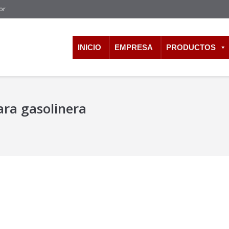
or
INICIO
EMPRESA
PRODUCTOS
ara gasolinera
nto de la delincuencia / Caja Fuerte
encia y la incertidumbre económica ha ocasionado desconfianza en gra